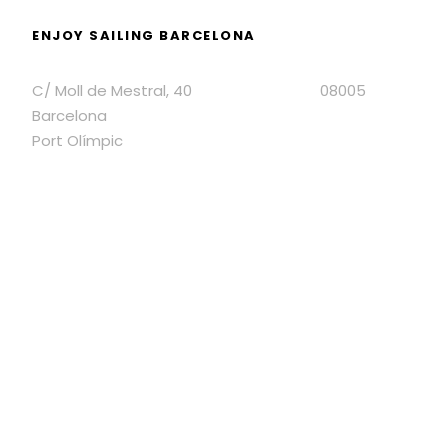
ENJOY SAILING BARCELONA
C/ Moll de Mestral, 40 08005
Barcelona
Port Olímpic