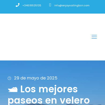
+34618635135
info@enjoysailingbcn.com
29 de mayo de 2025
🛥️ Los mejores
paseos en velero